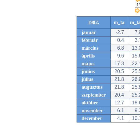
1982.
m_ta
m_t
január
-2.7
7.
február
0.4
3.
március
6.8
13.
április
9.6
15.
május
17.3
22.
június
20.5
25.
július
21.8
26.
augusztus
21.8
25.
szeptember
20.4
25.
október
12.7
18.
november
6.1
9.
december
4.1
10.