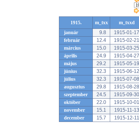
1915.
m_txx
m_txxd
január
9.8
1915-01-1
február
12.4
1915-02-2
március
15.0
1915-03-2
április
24.9
1915-04-2
május
29.2
1915-05-1
június
32.3
1915-06-1
július
32.3
1915-07-0
augusztus
29.8
1915-08-2
szeptember
24.5
1915-09-3
október
22.0
1915-10-0
november
15.1
1915-11-1
december
15.7
1915-12-1