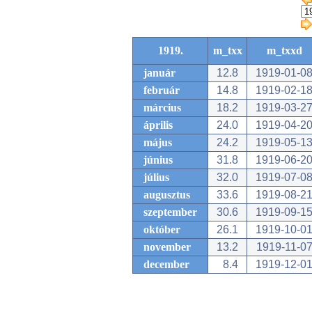
1919.
m_txx
m_txxd
január
12.8
1919-01-0
február
14.8
1919-02-1
március
18.2
1919-03-2
április
24.0
1919-04-2
május
24.2
1919-05-1
június
31.8
1919-06-2
július
32.0
1919-07-0
augusztus
33.6
1919-08-2
szeptember
30.6
1919-09-1
október
26.1
1919-10-0
november
13.2
1919-11-0
december
8.4
1919-12-0