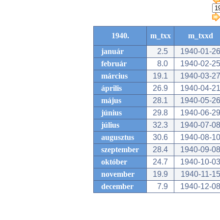
1940.
m_txx
m_txxd
január
2.5
1940-01-2
február
8.0
1940-02-2
március
19.1
1940-03-2
április
26.9
1940-04-2
május
28.1
1940-05-2
június
29.8
1940-06-2
július
32.3
1940-07-0
augusztus
30.6
1940-08-1
szeptember
28.4
1940-09-0
október
24.7
1940-10-0
november
19.9
1940-11-1
december
7.9
1940-12-0