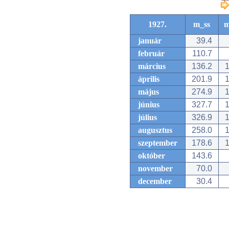
1927.
m_ss
m
január
39.4
február
110.7
március
136.2
1
április
201.9
1
május
274.9
1
június
327.7
1
július
326.9
1
augusztus
258.0
1
szeptember
178.6
1
október
143.6
november
70.0
december
30.4