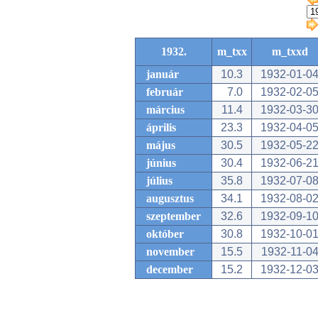
1932.
m_txx
m_txxd
január
10.3
1932-01-0
február
7.0
1932-02-0
március
11.4
1932-03-3
április
23.3
1932-04-0
május
30.5
1932-05-2
június
30.4
1932-06-2
július
35.8
1932-07-0
augusztus
34.1
1932-08-0
szeptember
32.6
1932-09-1
október
30.8
1932-10-0
november
15.5
1932-11-0
december
15.2
1932-12-0