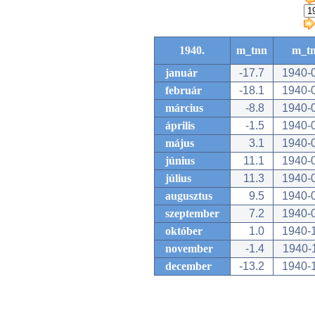
1940.
m_tnn
m_t
január
-17.7
1940-
február
-18.1
1940-
március
-8.8
1940-
április
-1.5
1940-
május
3.1
1940-
június
11.1
1940-
július
11.3
1940-
augusztus
9.5
1940-
szeptember
7.2
1940-
október
1.0
1940-
november
-1.4
1940-
december
-13.2
1940-