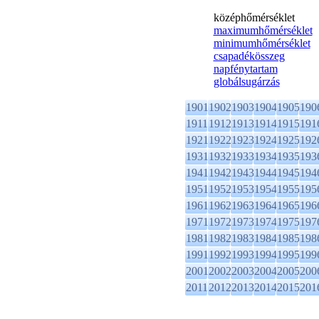
középhőmérséklet
maximumhőmérséklet
minimumhőmérséklet
csapadékösszeg
napfénytartam
globálsugárzás
1901
1902
1903
1904
1905
190
1911
1912
1913
1914
1915
191
1921
1922
1923
1924
1925
192
1931
1932
1933
1934
1935
193
1941
1942
1943
1944
1945
194
1951
1952
1953
1954
1955
195
1961
1962
1963
1964
1965
196
1971
1972
1973
1974
1975
197
1981
1982
1983
1984
1985
198
1991
1992
1993
1994
1995
199
2001
2002
2003
2004
2005
200
2011
2012
2013
2014
2015
201