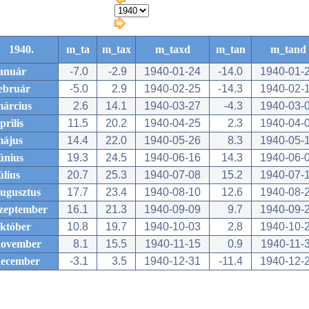
1940.
m_ta
m_tax
m_taxd
m_tan
m_tand
anuár
-7.0
-2.9
1940-01-24
-14.0
1940-01-
ebruár
-5.0
2.9
1940-02-25
-14.3
1940-02-
árcius
2.6
14.1
1940-03-27
-4.3
1940-03-
prilis
11.5
20.2
1940-04-25
2.3
1940-04-
május
14.4
22.0
1940-05-26
8.3
1940-05-
únius
19.3
24.5
1940-06-16
14.3
1940-06-
úlius
20.7
25.3
1940-07-08
15.2
1940-07-
ugusztus
17.7
23.4
1940-08-10
12.6
1940-08-
zeptember
16.1
21.3
1940-09-09
9.7
1940-09-
któber
10.8
19.7
1940-10-03
2.8
1940-10-
november
8.1
15.5
1940-11-15
0.9
1940-11-
december
-3.1
3.5
1940-12-31
-11.4
1940-12-