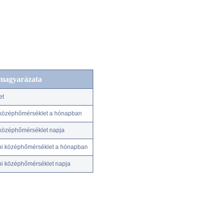
 magyarázata
et
középhőmérséklet a hónapban
középhőmérséklet napja
pi középhőmérséklet a hónapban
pi középhőmérséklet napja