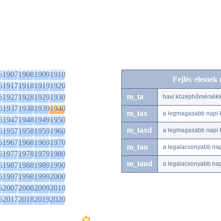
6
1907
1908
1909
1910
Fejléc elemek
6
1917
1918
1919
1920
m_ta
6
1927
1928
1929
1930
havi középhőmérsékl
6
1937
1938
1939
1940
m_tax
a legmagasabb napi 
6
1947
1948
1949
1950
m_taxd
6
1957
1958
1959
1960
a legmagasabb napi 
6
1967
1968
1969
1970
m_tan
a legalacsonyabb na
6
1977
1978
1979
1980
m_tand
a legalacsonyabb na
6
1987
1988
1989
1990
6
1997
1998
1999
2000
6
2007
2008
2009
2010
6
2017
2018
2019
2020