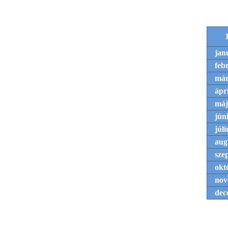
jan
feb
már
ápri
máj
jún
júli
aug
sze
okt
nov
dec