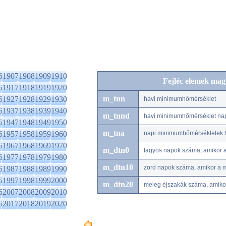
6
1907
1908
1909
1910
Fejléc elemek mag
6
1917
1918
1919
1920
m_tnn
6
1927
1928
1929
1930
havi minimumhőmérséklet
6
1937
1938
1939
1940
m_tnnd
havi minimumhőmérséklet na
6
1947
1948
1949
1950
m_tna
6
1957
1958
1959
1960
napi minimumhőmérsékletek h
6
1967
1968
1969
1970
m_dtn0
fagyos napok száma, amikor 
6
1977
1978
1979
1980
m_dtn10
zord napok száma, amikor a 
6
1987
1988
1989
1990
6
1997
1998
1999
2000
m_dtn20
meleg éjszakák száma, amiko
6
2007
2008
2009
2010
6
2017
2018
2019
2020