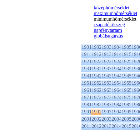
középhőmérséklet
maximumhőmérséklet
minimumhőmérséklet
csapadékösszeg
napfénytartam
globálsugárzás
1901
1902
1903
1904
1905
190
1911
1912
1913
1914
1915
191
1921
1922
1923
1924
1925
192
1931
1932
1933
1934
1935
193
1941
1942
1943
1944
1945
194
1951
1952
1953
1954
1955
195
1961
1962
1963
1964
1965
196
1971
1972
1973
1974
1975
197
1981
1982
1983
1984
1985
198
1991
1992
1993
1994
1995
199
2001
2002
2003
2004
2005
200
2011
2012
2013
2014
2015
201