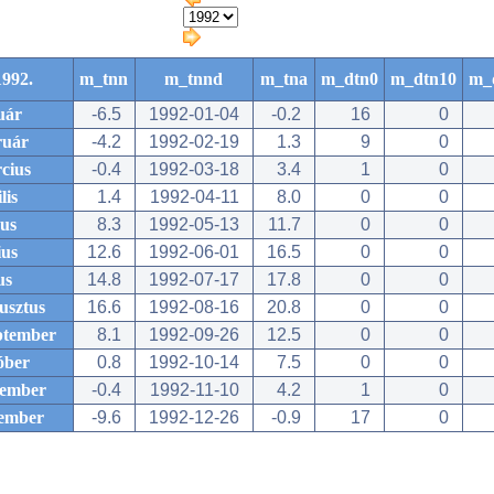
1992.
m_tnn
m_tnnd
m_tna
m_dtn0
m_dtn10
m_
uár
-6.5
1992-01-04
-0.2
16
0
ruár
-4.2
1992-02-19
1.3
9
0
cius
-0.4
1992-03-18
3.4
1
0
lis
1.4
1992-04-11
8.0
0
0
us
8.3
1992-05-13
11.7
0
0
ius
12.6
1992-06-01
16.5
0
0
us
14.8
1992-07-17
17.8
0
0
usztus
16.6
1992-08-16
20.8
0
0
ptember
8.1
1992-09-26
12.5
0
0
óber
0.8
1992-10-14
7.5
0
0
ember
-0.4
1992-11-10
4.2
1
0
ember
-9.6
1992-12-26
-0.9
17
0