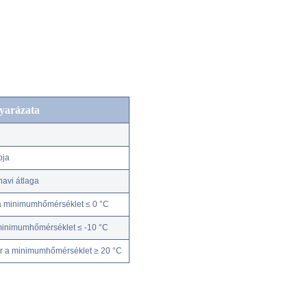
yarázata
pja
avi átlaga
a minimumhőmérséklet ≤ 0 °C
minimumhőmérséklet ≤ -10 °C
r a minimumhőmérséklet ≥ 20 °C