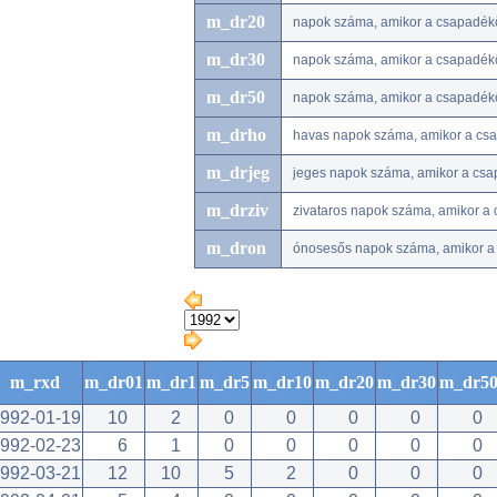
m_dr20
napok száma, amikor a csapadé
m_dr30
napok száma, amikor a csapadé
m_dr50
napok száma, amikor a csapadé
m_drho
havas napok száma, amikor a csap
m_drjeg
jeges napok száma, amikor a csap
m_drziv
zivataros napok száma, amikor a 
m_dron
ónosesős napok száma, amikor a 
m_rxd
m_dr01
m_dr1
m_dr5
m_dr10
m_dr20
m_dr30
m_dr5
992-01-19
10
2
0
0
0
0
0
992-02-23
6
1
0
0
0
0
0
992-03-21
12
10
5
2
0
0
0