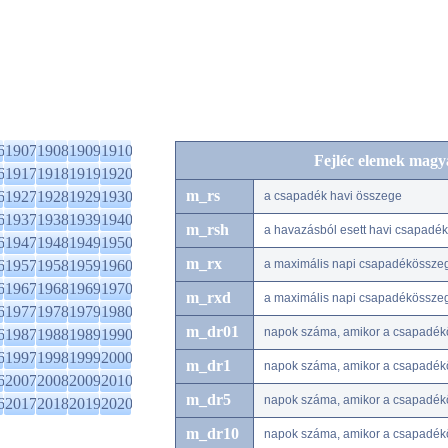
6
1907
1908
1909
1910
Fejléc elemek magy
6
1917
1918
1919
1920
m_rs
6
1927
1928
1929
1930
a csapadék havi összege
6
1937
1938
1939
1940
m_rsh
a havazásból esett havi csapadé
6
1947
1948
1949
1950
m_rx
6
1957
1958
1959
1960
a maximális napi csapadékössze
6
1967
1968
1969
1970
m_rxd
a maximális napi csapadékössze
6
1977
1978
1979
1980
m_dr01
napok száma, amikor a csapadék
6
1987
1988
1989
1990
6
1997
1998
1999
2000
m_dr1
napok száma, amikor a csapadék
6
2007
2008
2009
2010
m_dr5
napok száma, amikor a csapadék
6
2017
2018
2019
2020
m_dr10
napok száma, amikor a csapadé