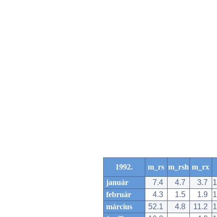
1992.
m_rs
m_rsh
m_rx
január
7.4
4.7
3.7
1
február
4.3
1.5
1.9
1
március
52.1
4.8
11.2
1