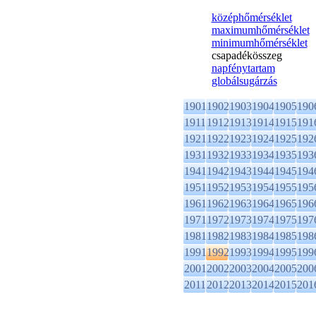
középhőmérséklet
maximumhőmérséklet
minimumhőmérséklet
csapadékösszeg
napfénytartam
globálsugárzás
1901
1902
1903
1904
1905
190
1911
1912
1913
1914
1915
191
1921
1922
1923
1924
1925
192
1931
1932
1933
1934
1935
193
1941
1942
1943
1944
1945
194
1951
1952
1953
1954
1955
195
1961
1962
1963
1964
1965
196
1971
1972
1973
1974
1975
197
1981
1982
1983
1984
1985
198
1991
1992
1993
1994
1995
199
2001
2002
2003
2004
2005
200
2011
2012
2013
2014
2015
201