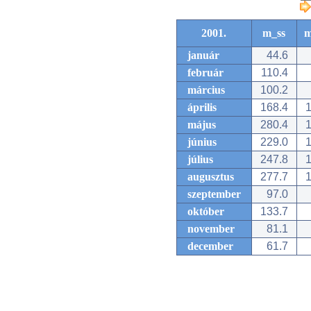
2001.
m_ss
m
január
44.6
február
110.4
március
100.2
április
168.4
1
május
280.4
1
június
229.0
1
július
247.8
1
augusztus
277.7
1
szeptember
97.0
október
133.7
november
81.1
december
61.7