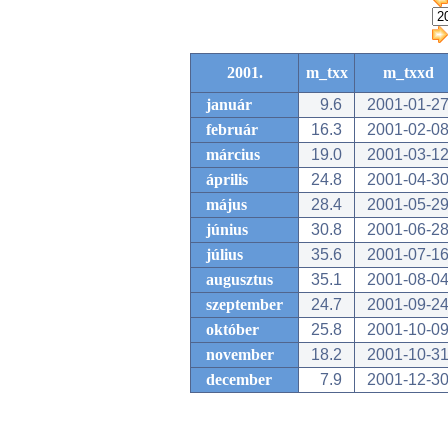
2001.
m_txx
m_txxd
január
9.6
2001-01-2
február
16.3
2001-02-0
március
19.0
2001-03-1
április
24.8
2001-04-3
május
28.4
2001-05-2
június
30.8
2001-06-2
július
35.6
2001-07-1
augusztus
35.1
2001-08-0
szeptember
24.7
2001-09-2
október
25.8
2001-10-0
november
18.2
2001-10-3
december
7.9
2001-12-3