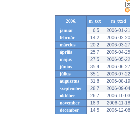
2006.
m_txx
m_txxd
január
6.5
2006-01-2
február
14.2
2006-02-2
március
20.2
2006-03-2
április
25.7
2006-04-2
május
27.5
2006-05-2
június
35.4
2006-06-2
július
35.1
2006-07-2
augusztus
31.8
2006-08-1
szeptember
28.7
2006-09-0
október
26.7
2006-10-0
november
18.9
2006-11-1
december
14.5
2006-12-0