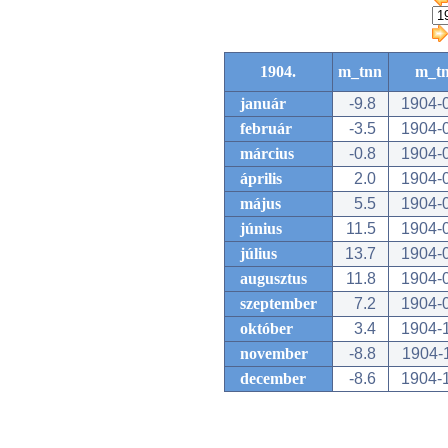
1904.
m_tnn
m_t
január
-9.8
1904-
február
-3.5
1904-
március
-0.8
1904-
április
2.0
1904-
május
5.5
1904-
június
11.5
1904-
július
13.7
1904-
augusztus
11.8
1904-
szeptember
7.2
1904-
október
3.4
1904-
november
-8.8
1904-
december
-8.6
1904-