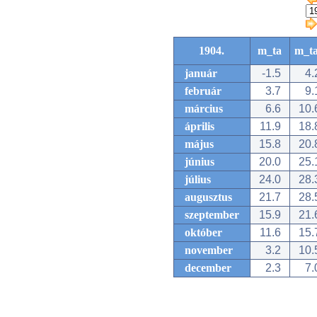
1904.
m_ta
m_t
január
-1.5
4.
február
3.7
9.
március
6.6
10.
április
11.9
18.
május
15.8
20.
június
20.0
25.
július
24.0
28.
augusztus
21.7
28.
szeptember
15.9
21.
október
11.6
15.
november
3.2
10.
december
2.3
7.