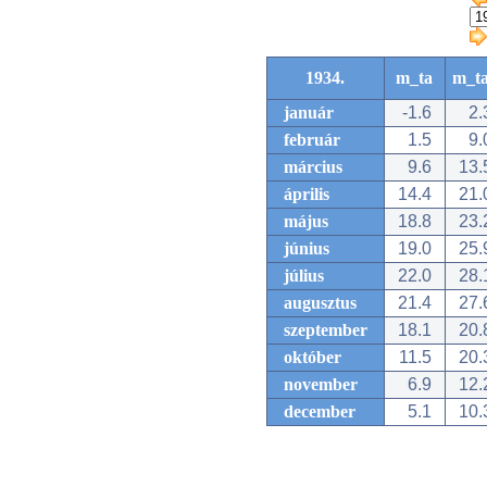
1934.
m_ta
m_t
január
-1.6
2.
február
1.5
9.
március
9.6
13.
április
14.4
21.
május
18.8
23.
június
19.0
25.
július
22.0
28.
augusztus
21.4
27.
szeptember
18.1
20.
október
11.5
20.
november
6.9
12.
december
5.1
10.