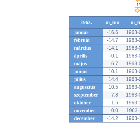
1963.
m_tnn
m_t
január
-16.6
1963-
február
-14.7
1963-
március
-14.1
1963-
április
-0.1
1963-
május
6.7
1963-
június
10.1
1963-
július
14.4
1963-
augusztus
10.5
1963-
szeptember
7.8
1963-
október
1.5
1963-
november
0.0
1963-
december
-14.2
1963-