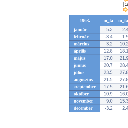
1963.
m_ta
m_ta
január
-5.3
2.
február
-3.4
1.
március
3.2
10.
április
12.8
18.
május
17.0
21.
június
20.7
28.
július
23.5
27.
augusztus
21.5
27.
szeptember
17.5
21.
október
10.9
16.
november
9.0
15.
december
-3.2
2.