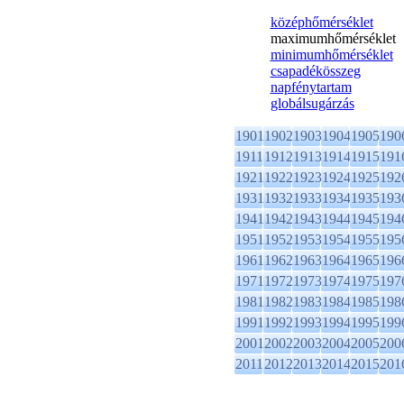
középhőmérséklet
maximumhőmérséklet
minimumhőmérséklet
csapadékösszeg
napfénytartam
globálsugárzás
1901
1902
1903
1904
1905
190
1911
1912
1913
1914
1915
191
1921
1922
1923
1924
1925
192
1931
1932
1933
1934
1935
193
1941
1942
1943
1944
1945
194
1951
1952
1953
1954
1955
195
1961
1962
1963
1964
1965
196
1971
1972
1973
1974
1975
197
1981
1982
1983
1984
1985
198
1991
1992
1993
1994
1995
199
2001
2002
2003
2004
2005
200
2011
2012
2013
2014
2015
201