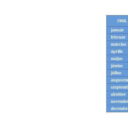
1968.
január
február
március
április
május
június
július
augusztu
szeptem
október
novembe
decembe