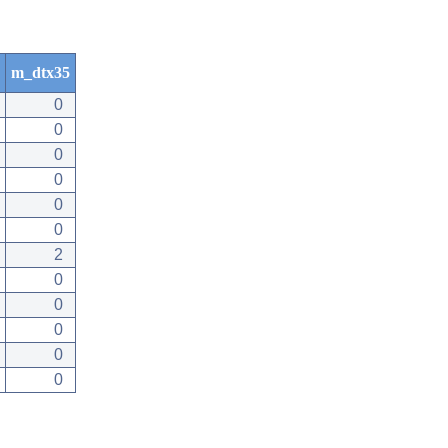
m_dtx35
0
0
0
0
0
0
2
0
0
0
0
0