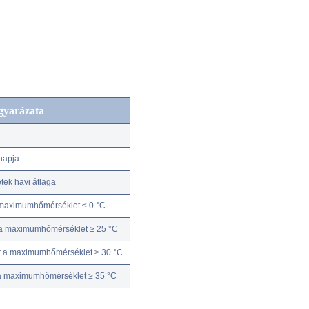
gyarázata
napja
ek havi átlaga
 maximumhőmérséklet ≤ 0 °C
 a maximumhőmérséklet ≥ 25 °C
r a maximumhőmérséklet ≥ 30 °C
 a maximumhőmérséklet ≥ 35 °C