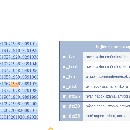
6
1907
1908
1909
1910
Fejléc elemek ma
6
1917
1918
1919
1920
m_txx
6
1927
1928
1929
1930
havi maximumhőmérséklet
6
1937
1938
1939
1940
m_txxd
havi maximumhőmérséklet 
6
1947
1948
1949
1950
m_txa
6
1957
1958
1959
1960
a napi maximumhőmérséklet
6
1967
1968
1969
1970
m_dtx0
téli napok száma, amikor a
6
1977
1978
1979
1980
m_dtx25
nyári napok száma, amikor
6
1987
1988
1989
1990
6
1997
1998
1999
2000
m_dtx30
hőség napok száma, amiko
6
2007
2008
2009
2010
m_dtx35
forró napok száma, amikor
6
2017
2018
2019
2020