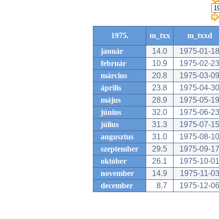
1975.
m_txx
m_txxd
január
14.0
1975-01-1
február
10.9
1975-02-2
március
20.8
1975-03-0
április
23.8
1975-04-3
május
28.9
1975-05-1
június
32.0
1975-06-2
július
31.3
1975-07-1
augusztus
31.0
1975-08-1
szeptember
29.5
1975-09-1
október
26.1
1975-10-0
november
14.9
1975-11-0
december
8.7
1975-12-0