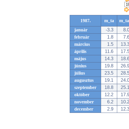
1987.
m_ta
m_ta
január
-3.3
8.
február
1.8
7.
március
1.5
13.
április
11.6
17.
május
14.3
18.
június
19.8
26.
július
23.5
28.
augusztus
19.1
24.
szeptember
18.8
25.
október
12.2
17.
november
6.2
10.
december
2.9
12.