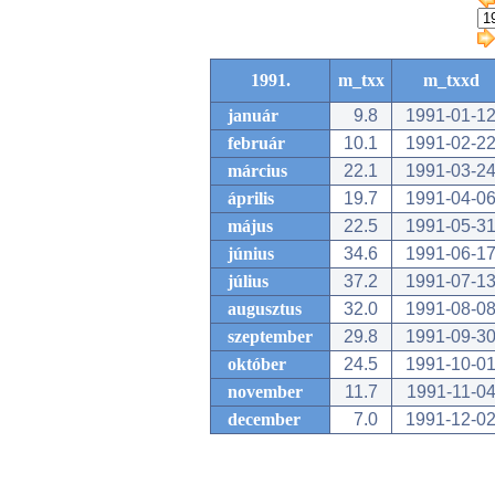
1991.
m_txx
m_txxd
január
9.8
1991-01-1
február
10.1
1991-02-2
március
22.1
1991-03-2
április
19.7
1991-04-0
május
22.5
1991-05-3
június
34.6
1991-06-1
július
37.2
1991-07-1
augusztus
32.0
1991-08-0
szeptember
29.8
1991-09-3
október
24.5
1991-10-0
november
11.7
1991-11-0
december
7.0
1991-12-0