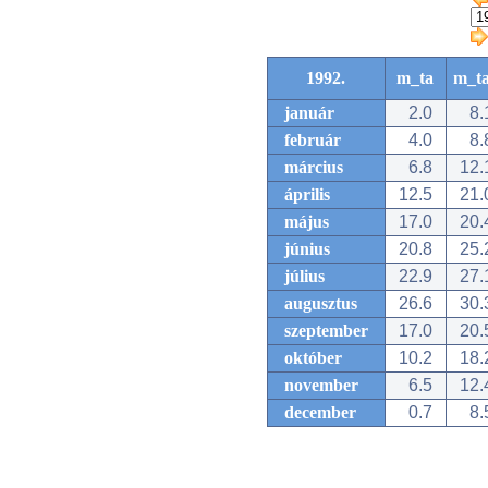
1992.
m_ta
m_t
január
2.0
8.
február
4.0
8.
március
6.8
12.
április
12.5
21.
május
17.0
20.
június
20.8
25.
július
22.9
27.
augusztus
26.6
30.
szeptember
17.0
20.
október
10.2
18.
november
6.5
12.
december
0.7
8.