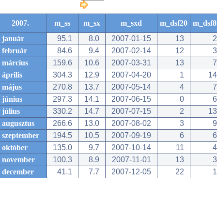
2007.
m_ss
m_sx
m_sxd
m_dsf20
m_dsf8
január
95.1
8.0
2007-01-15
13
2
február
84.6
9.4
2007-02-14
12
3
március
159.6
10.6
2007-03-31
13
7
április
304.3
12.9
2007-04-20
1
14
május
270.8
13.7
2007-05-14
4
7
június
297.3
14.1
2007-06-15
0
6
július
330.2
14.7
2007-07-15
2
13
augusztus
266.6
13.0
2007-08-02
3
9
szeptember
194.5
10.5
2007-09-19
6
6
október
135.0
9.7
2007-10-14
11
4
november
100.3
8.9
2007-11-01
13
3
december
41.1
7.7
2007-12-05
22
1