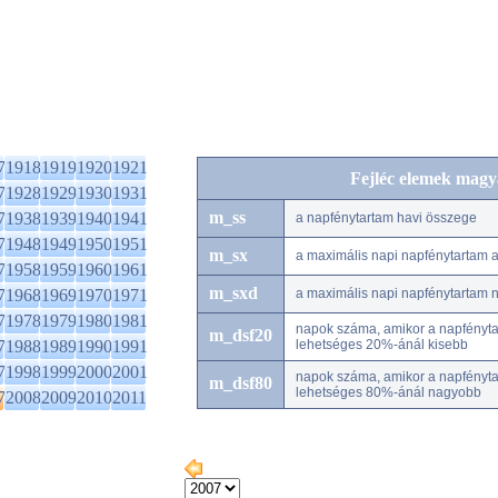
7
1918
1919
1920
1921
Fejléc elemek magy
7
1928
1929
1930
1931
m_ss
7
1938
1939
1940
1941
a napfénytartam havi összege
7
1948
1949
1950
1951
m_sx
a maximális napi napfénytartam
7
1958
1959
1960
1961
m_sxd
7
1968
1969
1970
1971
a maximális napi napfénytartam 
7
1978
1979
1980
1981
napok száma, amikor a napfénytar
m_dsf20
7
1988
1989
1990
1991
lehetséges 20%-ánál kisebb
7
1998
1999
2000
2001
napok száma, amikor a napfénytar
m_dsf80
lehetséges 80%-ánál nagyobb
7
2008
2009
2010
2011