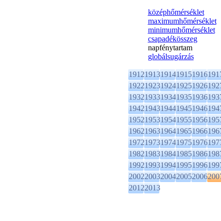
középhőmérséklet
maximumhőmérséklet
minimumhőmérséklet
csapadékösszeg
napfénytartam
globálsugárzás
1912
1913
1914
1915
1916
191
1922
1923
1924
1925
1926
192
1932
1933
1934
1935
1936
193
1942
1943
1944
1945
1946
194
1952
1953
1954
1955
1956
195
1962
1963
1964
1965
1966
196
1972
1973
1974
1975
1976
197
1982
1983
1984
1985
1986
198
1992
1993
1994
1995
1996
199
2002
2003
2004
2005
2006
200
2012
2013