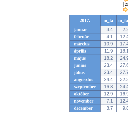
2017.
m_ta
m_ta
január
-3.4
2.
február
4.1
12.
március
10.9
17.
április
11.9
18.
május
18.2
24.
június
23.4
27.
július
23.4
27.
augusztus
24.4
32.
szeptember
16.8
24.
október
12.9
16.
november
7.1
12.
december
3.7
9.