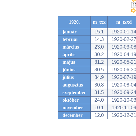
1920.
m_txx
m_txxd
január
15.1
1920-01-1
február
14.3
1920-02-2
március
23.0
1920-03-0
április
30.2
1920-04-1
május
31.2
1920-05-2
június
30.5
1920-06-3
július
34.9
1920-07-1
augusztus
30.8
1920-08-0
szeptember
31.5
1920-09-2
október
24.0
1920-10-0
november
10.1
1920-11-0
december
12.0
1920-12-3