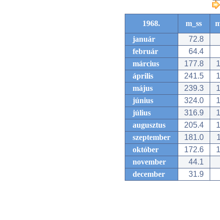
1968.
m_ss
m
január
72.8
február
64.4
március
177.8
1
április
241.5
1
május
239.3
1
június
324.0
1
július
316.9
1
augusztus
205.4
1
szeptember
181.0
1
október
172.6
1
november
44.1
december
31.9