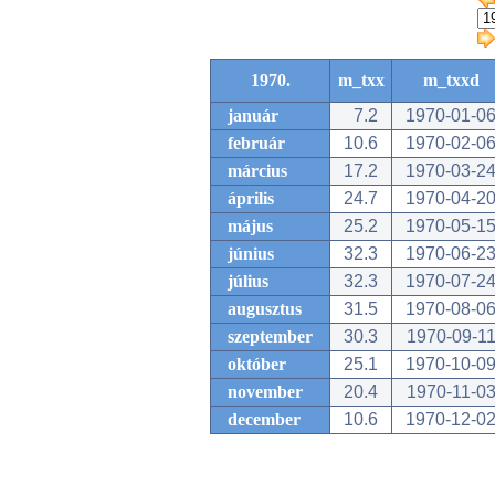
1970.
m_txx
m_txxd
január
7.2
1970-01-0
február
10.6
1970-02-0
március
17.2
1970-03-2
április
24.7
1970-04-2
május
25.2
1970-05-1
június
32.3
1970-06-2
július
32.3
1970-07-2
augusztus
31.5
1970-08-0
szeptember
30.3
1970-09-1
október
25.1
1970-10-0
november
20.4
1970-11-0
december
10.6
1970-12-0