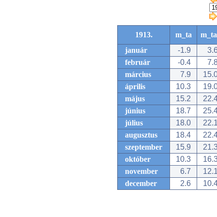
1913.
m_ta
m_ta
január
-1.9
3.
február
-0.4
7.
március
7.9
15.
április
10.3
19.
május
15.2
22.
június
18.7
25.
július
18.0
22.
augusztus
18.4
22.
szeptember
15.9
21.
október
10.3
16.
november
6.7
12.
december
2.6
10.