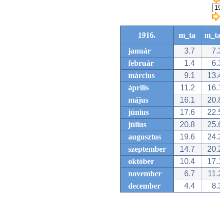
1916.
m_ta
m_t
január
3.7
7.
február
1.4
6.
március
9.1
13.
április
11.2
16.
május
16.1
20.
június
17.6
22.
július
20.8
25.
augusztus
19.6
24.
szeptember
14.7
20.
október
10.4
17.
november
6.7
11.
december
4.4
8.