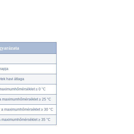
gyarázata
napja
ek havi átlaga
 maximumhőmérséklet ≤ 0 °C
 a maximumhőmérséklet ≥ 25 °C
r a maximumhőmérséklet ≥ 30 °C
 a maximumhőmérséklet ≥ 35 °C