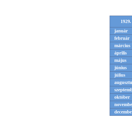
1929.
január
február
március
április
május
június
július
augusztu
szeptem
október
novembe
decembe