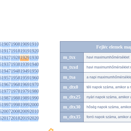
6
1907
1908
1909
1910
Fejléc elemek ma
6
1917
1918
1919
1920
m_txx
6
1927
1928
1929
1930
havi maximumhőmérséklet
6
1937
1938
1939
1940
m_txxd
havi maximumhőmérséklet 
6
1947
1948
1949
1950
m_txa
6
1957
1958
1959
1960
a napi maximumhőmérséklet
6
1967
1968
1969
1970
m_dtx0
téli napok száma, amikor a
6
1977
1978
1979
1980
m_dtx25
nyári napok száma, amikor
6
1987
1988
1989
1990
6
1997
1998
1999
2000
m_dtx30
hőség napok száma, amiko
6
2007
2008
2009
2010
m_dtx35
forró napok száma, amikor
6
2017
2018
2019
2020