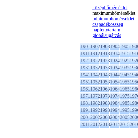
középhőmérséklet
maximumhőmérséklet
minimumhőmérséklet
csapadékösszeg
napfénytartam
globálsugárzás
1901
1902
1903
1904
1905
190
1911
1912
1913
1914
1915
191
1921
1922
1923
1924
1925
192
1931
1932
1933
1934
1935
193
1941
1942
1943
1944
1945
194
1951
1952
1953
1954
1955
195
1961
1962
1963
1964
1965
196
1971
1972
1973
1974
1975
197
1981
1982
1983
1984
1985
198
1991
1992
1993
1994
1995
199
2001
2002
2003
2004
2005
200
2011
2012
2013
2014
2015
201