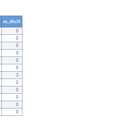
m_dtx35
0
0
0
0
0
0
3
0
0
0
0
0