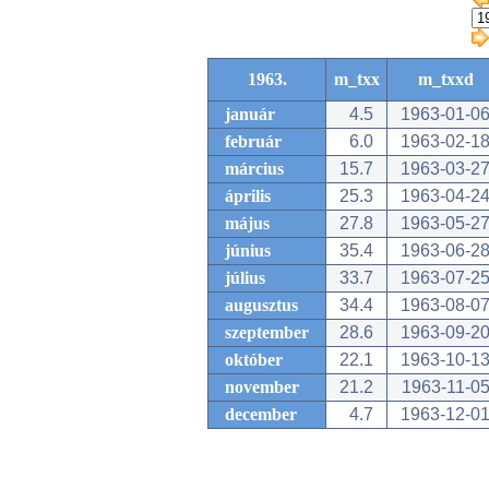
1963.
m_txx
m_txxd
január
4.5
1963-01-0
február
6.0
1963-02-1
március
15.7
1963-03-2
április
25.3
1963-04-2
május
27.8
1963-05-2
június
35.4
1963-06-2
július
33.7
1963-07-2
augusztus
34.4
1963-08-0
szeptember
28.6
1963-09-2
október
22.1
1963-10-1
november
21.2
1963-11-0
december
4.7
1963-12-0