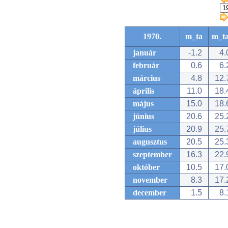
1970.
m_ta
m_t
január
-1.2
4.
február
0.6
6.
március
4.8
12.
április
11.0
18.
május
15.0
18.
június
20.6
25.
július
20.9
25.
augusztus
20.5
25.
szeptember
16.3
22.
október
10.5
17.
november
8.3
17.
december
1.5
8.