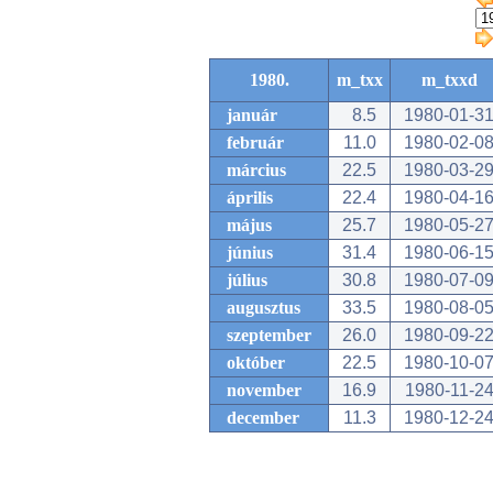
1980.
m_txx
m_txxd
január
8.5
1980-01-3
február
11.0
1980-02-0
március
22.5
1980-03-2
április
22.4
1980-04-1
május
25.7
1980-05-2
június
31.4
1980-06-1
július
30.8
1980-07-0
augusztus
33.5
1980-08-0
szeptember
26.0
1980-09-2
október
22.5
1980-10-0
november
16.9
1980-11-2
december
11.3
1980-12-2