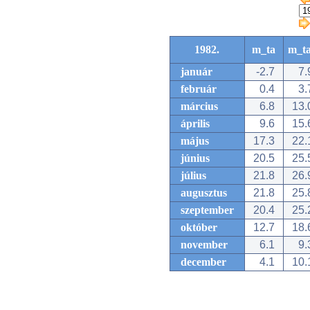
1982.
m_ta
m_t
január
-2.7
7.
február
0.4
3.
március
6.8
13.
április
9.6
15.
május
17.3
22.
június
20.5
25.
július
21.8
26.
augusztus
21.8
25.
szeptember
20.4
25.
október
12.7
18.
november
6.1
9.
december
4.1
10.