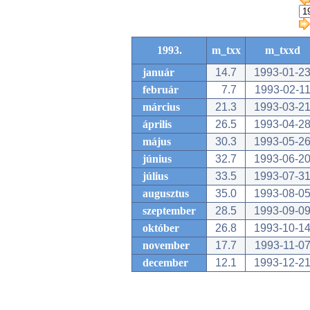
1993.
m_txx
m_txxd
január
14.7
1993-01-2
február
7.7
1993-02-1
március
21.3
1993-03-2
április
26.5
1993-04-2
május
30.3
1993-05-2
június
32.7
1993-06-2
július
33.5
1993-07-3
augusztus
35.0
1993-08-0
szeptember
28.5
1993-09-0
október
26.8
1993-10-1
november
17.7
1993-11-0
december
12.1
1993-12-2