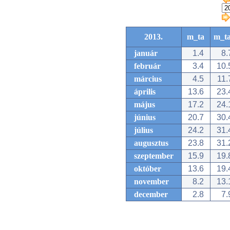
2013.
m_ta
m_t
január
1.4
8.
február
3.4
10.
március
4.5
11.
április
13.6
23.
május
17.2
24.
június
20.7
30.
július
24.2
31.
augusztus
23.8
31.
szeptember
15.9
19.
október
13.6
19.
november
8.2
13.
december
2.8
7.