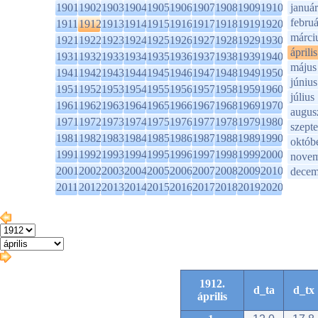
1901
1902
1903
1904
1905
1906
1907
1908
1909
1910
január
februá
1911
1912
1913
1914
1915
1916
1917
1918
1919
1920
márci
1921
1922
1923
1924
1925
1926
1927
1928
1929
1930
április
1931
1932
1933
1934
1935
1936
1937
1938
1939
1940
május
1941
1942
1943
1944
1945
1946
1947
1948
1949
1950
június
1951
1952
1953
1954
1955
1956
1957
1958
1959
1960
július
1961
1962
1963
1964
1965
1966
1967
1968
1969
1970
augus
1971
1972
1973
1974
1975
1976
1977
1978
1979
1980
szept
1981
1982
1983
1984
1985
1986
1987
1988
1989
1990
októb
1991
1992
1993
1994
1995
1996
1997
1998
1999
2000
novem
2001
2002
2003
2004
2005
2006
2007
2008
2009
2010
decem
2011
2012
2013
2014
2015
2016
2017
2018
2019
2020
1912.
d_ta
d_tx
április