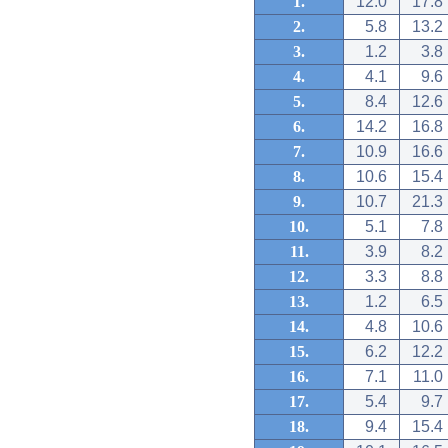
1.
12.0
17.8
2.
5.8
13.2
3.
1.2
3.8
4.
4.1
9.6
5.
8.4
12.6
6.
14.2
16.8
7.
10.9
16.6
8.
10.6
15.4
9.
10.7
21.3
10.
5.1
7.8
11.
3.9
8.2
12.
3.3
8.8
13.
1.2
6.5
14.
4.8
10.6
15.
6.2
12.2
16.
7.1
11.0
17.
5.4
9.7
18.
9.4
15.4