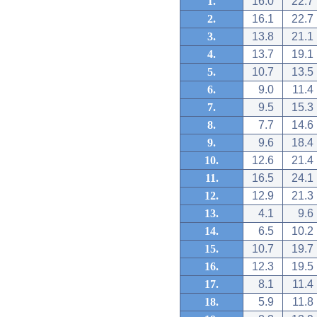
1.
16.0
22.7
2.
16.1
22.7
3.
13.8
21.1
4.
13.7
19.1
5.
10.7
13.5
6.
9.0
11.4
7.
9.5
15.3
8.
7.7
14.6
9.
9.6
18.4
10.
12.6
21.4
11.
16.5
24.1
12.
12.9
21.3
13.
4.1
9.6
14.
6.5
10.2
15.
10.7
19.7
16.
12.3
19.5
17.
8.1
11.4
18.
5.9
11.8