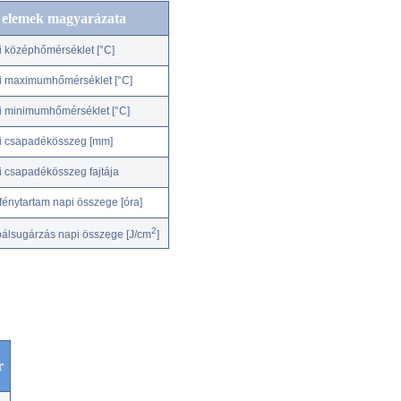
c elemek magyarázata
i középhőmérséklet [°C]
i maximumhőmérséklet [°C]
i minimumhőmérséklet [°C]
i csapadékösszeg [mm]
i csapadékösszeg fajtája
fénytartam napi összege [óra]
2
bálsugárzás napi összege [J/cm
]
r