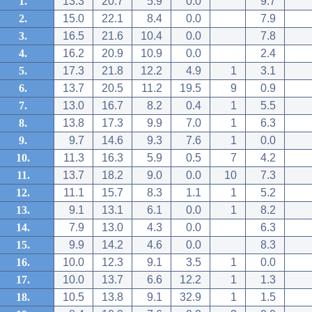
1.
13.3
20.7
5.9
0.0
9.7
2.
15.0
22.1
8.4
0.0
7.9
3.
16.5
21.6
10.4
0.0
7.8
4.
16.2
20.9
10.9
0.0
2.4
5.
17.3
21.8
12.2
4.9
1
3.1
6.
13.7
20.5
11.2
19.5
9
0.9
7.
13.0
16.7
8.2
0.4
1
5.5
8.
13.8
17.3
9.9
7.0
1
6.3
9.
9.7
14.6
9.3
7.6
1
0.0
10.
11.3
16.3
5.9
0.5
7
4.2
11.
13.7
18.2
9.0
0.0
10
7.3
12.
11.1
15.7
8.3
1.1
1
5.2
13.
9.1
13.1
6.1
0.0
1
8.2
14.
7.9
13.0
4.3
0.0
6.3
15.
9.9
14.2
4.6
0.0
8.3
16.
10.0
12.3
9.1
3.5
1
0.0
17.
10.0
13.7
6.6
12.2
1
1.3
18.
10.5
13.8
9.1
32.9
1
1.5