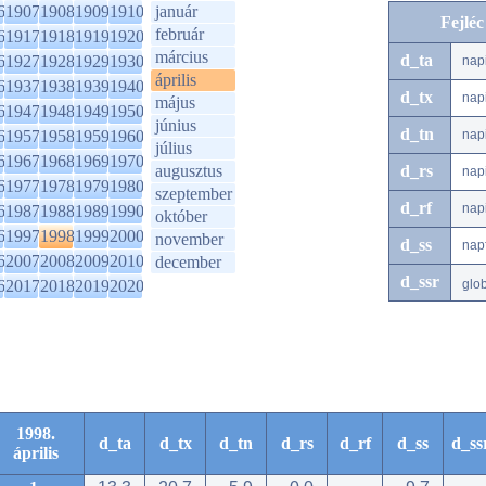
6
1907
1908
1909
1910
január
Fejlé
február
6
1917
1918
1919
1920
március
d_ta
6
1927
1928
1929
1930
nap
április
6
1937
1938
1939
1940
d_tx
nap
május
6
1947
1948
1949
1950
június
d_tn
6
1957
1958
1959
1960
nap
július
6
1967
1968
1969
1970
augusztus
d_rs
nap
6
1977
1978
1979
1980
szeptember
d_rf
nap
6
1987
1988
1989
1990
október
6
1997
1998
1999
2000
november
d_ss
nap
6
2007
2008
2009
2010
december
d_ssr
6
2017
2018
2019
2020
glo
1998.
d_ta
d_tx
d_tn
d_rs
d_rf
d_ss
d_ss
április