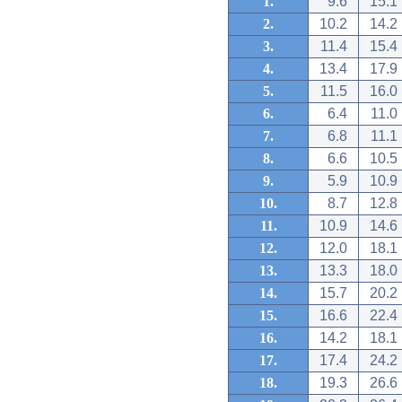
1.
9.6
15.1
2.
10.2
14.2
3.
11.4
15.4
4.
13.4
17.9
5.
11.5
16.0
6.
6.4
11.0
7.
6.8
11.1
8.
6.6
10.5
9.
5.9
10.9
10.
8.7
12.8
11.
10.9
14.6
12.
12.0
18.1
13.
13.3
18.0
14.
15.7
20.2
15.
16.6
22.4
16.
14.2
18.1
17.
17.4
24.2
18.
19.3
26.6