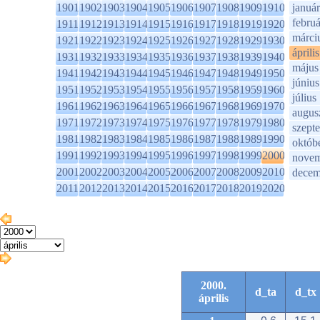
1901
1902
1903
1904
1905
1906
1907
1908
1909
1910
január
februá
1911
1912
1913
1914
1915
1916
1917
1918
1919
1920
márci
1921
1922
1923
1924
1925
1926
1927
1928
1929
1930
április
1931
1932
1933
1934
1935
1936
1937
1938
1939
1940
május
1941
1942
1943
1944
1945
1946
1947
1948
1949
1950
június
1951
1952
1953
1954
1955
1956
1957
1958
1959
1960
július
1961
1962
1963
1964
1965
1966
1967
1968
1969
1970
augus
1971
1972
1973
1974
1975
1976
1977
1978
1979
1980
szept
1981
1982
1983
1984
1985
1986
1987
1988
1989
1990
októb
1991
1992
1993
1994
1995
1996
1997
1998
1999
2000
novem
2001
2002
2003
2004
2005
2006
2007
2008
2009
2010
decem
2011
2012
2013
2014
2015
2016
2017
2018
2019
2020
2000.
d_ta
d_tx
április