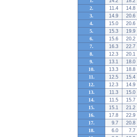
1.
14.2
18.2
2.
11.4
14.8
3.
14.9
20.6
4.
15.0
20.6
5.
15.3
19.9
6.
15.6
20.2
7.
16.3
22.7
8.
12.3
20.1
9.
13.1
18.0
10.
13.3
18.8
11.
12.5
15.4
12.
12.3
14.9
13.
11.3
15.0
14.
11.5
15.7
15.
15.1
21.2
16.
17.8
22.9
17.
9.7
20.8
18.
6.0
7.7