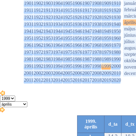
1901
1902
1903
1904
1905
1906
1907
1908
1909
1910
január
februá
1911
1912
1913
1914
1915
1916
1917
1918
1919
1920
márci
1921
1922
1923
1924
1925
1926
1927
1928
1929
1930
április
1931
1932
1933
1934
1935
1936
1937
1938
1939
1940
május
1941
1942
1943
1944
1945
1946
1947
1948
1949
1950
június
1951
1952
1953
1954
1955
1956
1957
1958
1959
1960
július
1961
1962
1963
1964
1965
1966
1967
1968
1969
1970
augus
1971
1972
1973
1974
1975
1976
1977
1978
1979
1980
szept
1981
1982
1983
1984
1985
1986
1987
1988
1989
1990
októb
1991
1992
1993
1994
1995
1996
1997
1998
1999
2000
novem
2001
2002
2003
2004
2005
2006
2007
2008
2009
2010
decem
2011
2012
2013
2014
2015
2016
2017
2018
2019
2020
1999.
d_ta
d_tx
április