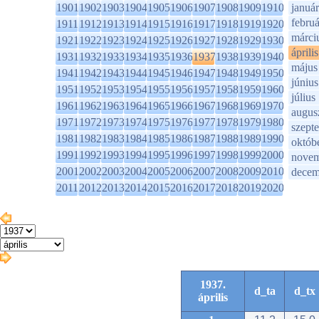
1901
1902
1903
1904
1905
1906
1907
1908
1909
1910
január
februá
1911
1912
1913
1914
1915
1916
1917
1918
1919
1920
márci
1921
1922
1923
1924
1925
1926
1927
1928
1929
1930
április
1931
1932
1933
1934
1935
1936
1937
1938
1939
1940
május
1941
1942
1943
1944
1945
1946
1947
1948
1949
1950
június
1951
1952
1953
1954
1955
1956
1957
1958
1959
1960
július
1961
1962
1963
1964
1965
1966
1967
1968
1969
1970
augus
1971
1972
1973
1974
1975
1976
1977
1978
1979
1980
szept
1981
1982
1983
1984
1985
1986
1987
1988
1989
1990
októb
1991
1992
1993
1994
1995
1996
1997
1998
1999
2000
novem
2001
2002
2003
2004
2005
2006
2007
2008
2009
2010
decem
2011
2012
2013
2014
2015
2016
2017
2018
2019
2020
1937.
d_ta
d_tx
április