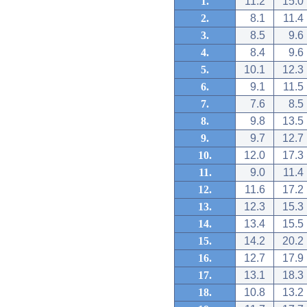
1.
11.2
15.0
2.
8.1
11.4
3.
8.5
9.6
4.
8.4
9.6
5.
10.1
12.3
6.
9.1
11.5
7.
7.6
8.5
8.
9.8
13.5
9.
9.7
12.7
10.
12.0
17.3
11.
9.0
11.4
12.
11.6
17.2
13.
12.3
15.3
14.
13.4
15.5
15.
14.2
20.2
16.
12.7
17.9
17.
13.1
18.3
18.
10.8
13.2