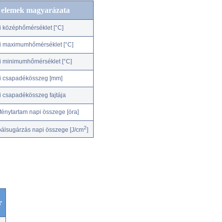
c elemek magyarázata
i középhőmérséklet [°C]
i maximumhőmérséklet [°C]
i minimumhőmérséklet [°C]
i csapadékösszeg [mm]
i csapadékösszeg fajtája
fénytartam napi összege [óra]
2
bálsugárzás napi összege [J/cm
]
r