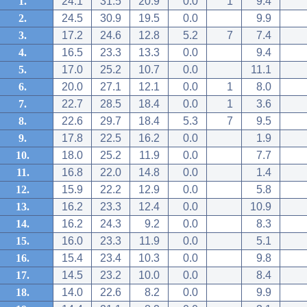
1.
24.1
31.5
20.9
0.0
1
9.4
2.
24.5
30.9
19.5
0.0
9.9
3.
17.2
24.6
12.8
5.2
7
7.4
4.
16.5
23.3
13.3
0.0
9.4
5.
17.0
25.2
10.7
0.0
11.1
6.
20.0
27.1
12.1
0.0
1
8.0
7.
22.7
28.5
18.4
0.0
1
3.6
8.
22.6
29.7
18.4
5.3
7
9.5
9.
17.8
22.5
16.2
0.0
1.9
10.
18.0
25.2
11.9
0.0
7.7
11.
16.8
22.0
14.8
0.0
1.4
12.
15.9
22.2
12.9
0.0
5.8
13.
16.2
23.3
12.4
0.0
10.9
14.
16.2
24.3
9.2
0.0
8.3
15.
16.0
23.3
11.9
0.0
5.1
16.
15.4
23.4
10.3
0.0
9.8
17.
14.5
23.2
10.0
0.0
8.4
18.
14.0
22.6
8.2
0.0
9.9