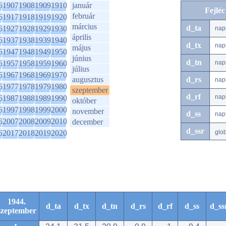
6
1907
1908
1909
1910
január
Fejlé
február
6
1917
1918
1919
1920
március
d_ta
6
1927
1928
1929
1930
nap
április
6
1937
1938
1939
1940
d_tx
nap
május
6
1947
1948
1949
1950
június
d_tn
6
1957
1958
1959
1960
nap
július
6
1967
1968
1969
1970
augusztus
d_rs
nap
6
1977
1978
1979
1980
szeptember
d_rf
nap
6
1987
1988
1989
1990
október
6
1997
1998
1999
2000
november
d_ss
nap
6
2007
2008
2009
2010
december
d_ssr
6
2017
2018
2019
2020
glo
1944.
d_ta
d_tx
d_tn
d_rs
d_rf
d_ss
d_ss
szeptember