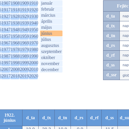
6
1907
1908
1909
1910
január
Fejlé
február
6
1917
1918
1919
1920
március
d_ta
6
1927
1928
1929
1930
nap
április
6
1937
1938
1939
1940
d_tx
nap
május
6
1947
1948
1949
1950
június
d_tn
6
1957
1958
1959
1960
nap
július
6
1967
1968
1969
1970
augusztus
d_rs
nap
6
1977
1978
1979
1980
szeptember
d_rf
nap
6
1987
1988
1989
1990
október
6
1997
1998
1999
2000
november
d_ss
nap
6
2007
2008
2009
2010
december
d_ssr
6
2017
2018
2019
2020
glo
1922.
d_ta
d_tx
d_tn
d_rs
d_rf
d_ss
d_ss
június