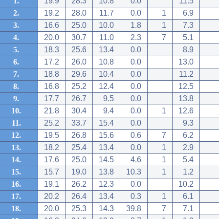
1.
19.9
28.3
10.8
0.0
11.5
2.
19.2
28.0
11.7
0.0
1
6.9
3.
16.6
25.0
10.0
1.8
1
7.3
4.
20.0
30.7
11.0
2.3
7
5.1
5.
18.3
25.6
13.4
0.0
8.9
6.
17.2
26.0
10.8
0.0
13.0
7.
18.8
29.6
10.4
0.0
11.2
8.
16.8
25.2
12.4
0.0
12.5
9.
17.7
26.7
9.5
0.0
13.8
10.
21.8
30.4
9.4
0.0
1
12.6
11.
25.2
33.7
15.4
0.0
9.3
12.
19.5
26.8
15.6
0.6
7
6.2
13.
18.2
25.4
13.4
0.0
1
2.9
14.
17.6
25.0
14.5
4.6
1
5.4
15.
15.7
19.0
13.8
10.3
1
1.2
16.
19.1
26.2
12.3
0.0
10.2
17.
20.2
26.4
13.4
0.3
1
6.1
18.
20.0
25.3
14.3
39.8
7
7.1