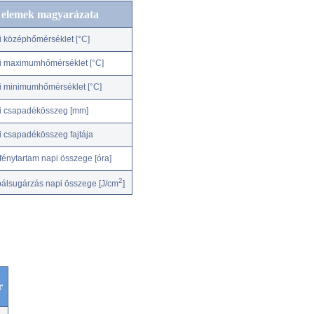
c elemek magyarázata
i középhőmérséklet [°C]
i maximumhőmérséklet [°C]
i minimumhőmérséklet [°C]
i csapadékösszeg [mm]
i csapadékösszeg fajtája
fénytartam napi összege [óra]
2
bálsugárzás napi összege [J/cm
]
r