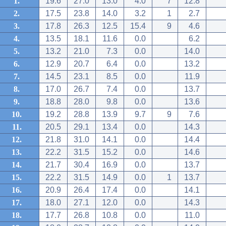
1.
19.6
27.0
13.0
4.0
7
12.8
2.
17.5
23.8
14.0
3.2
1
2.7
3.
17.8
26.3
12.5
15.4
9
4.6
4.
13.5
18.1
11.6
0.0
6.2
5.
13.2
21.0
7.3
0.0
14.0
6.
12.9
20.7
6.4
0.0
13.2
7.
14.5
23.1
8.5
0.0
11.9
8.
17.0
26.7
7.4
0.0
13.7
9.
18.8
28.0
9.8
0.0
13.6
10.
19.2
28.8
13.9
9.7
9
7.6
11.
20.5
29.1
13.4
0.0
14.3
12.
21.8
31.0
14.1
0.0
14.4
13.
22.2
31.5
15.2
0.0
14.6
14.
21.7
30.4
16.9
0.0
13.7
15.
22.2
31.5
14.9
0.0
1
13.7
16.
20.9
26.4
17.4
0.0
14.1
17.
18.0
27.1
12.0
0.0
14.3
18.
17.7
26.8
10.8
0.0
11.0