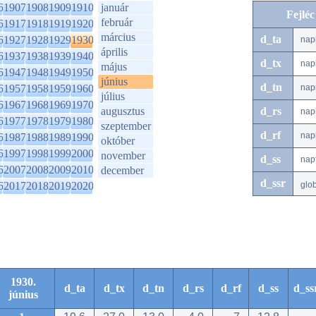
6
1907
1908
1909
1910
január
Fejlé
február
6
1917
1918
1919
1920
március
d_ta
6
1927
1928
1929
1930
nap
április
6
1937
1938
1939
1940
d_tx
nap
május
6
1947
1948
1949
1950
június
d_tn
6
1957
1958
1959
1960
nap
július
6
1967
1968
1969
1970
augusztus
d_rs
nap
6
1977
1978
1979
1980
szeptember
d_rf
nap
6
1987
1988
1989
1990
október
6
1997
1998
1999
2000
november
d_ss
nap
6
2007
2008
2009
2010
december
d_ssr
6
2017
2018
2019
2020
glo
1930.
d_ta
d_tx
d_tn
d_rs
d_rf
d_ss
d_ss
június