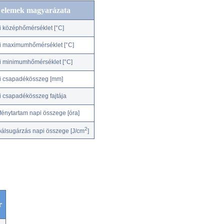
c elemek magyarázata
i középhőmérséklet [°C]
i maximumhőmérséklet [°C]
i minimumhőmérséklet [°C]
i csapadékösszeg [mm]
i csapadékösszeg fajtája
fénytartam napi összege [óra]
2
bálsugárzás napi összege [J/cm
]
r