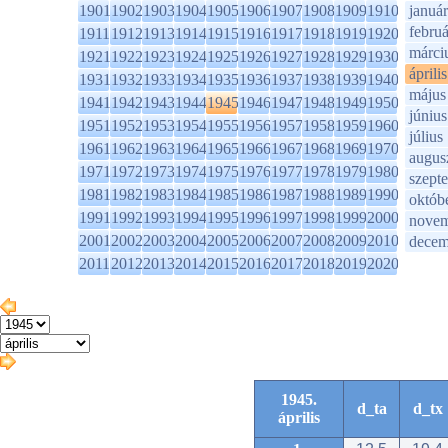
1901
1902
1903
1904
1905
1906
1907
1908
1909
1910
január
februá
1911
1912
1913
1914
1915
1916
1917
1918
1919
1920
márci
1921
1922
1923
1924
1925
1926
1927
1928
1929
1930
április
1931
1932
1933
1934
1935
1936
1937
1938
1939
1940
május
1941
1942
1943
1944
1945
1946
1947
1948
1949
1950
június
1951
1952
1953
1954
1955
1956
1957
1958
1959
1960
július
1961
1962
1963
1964
1965
1966
1967
1968
1969
1970
augus
1971
1972
1973
1974
1975
1976
1977
1978
1979
1980
szept
1981
1982
1983
1984
1985
1986
1987
1988
1989
1990
októb
1991
1992
1993
1994
1995
1996
1997
1998
1999
2000
novem
2001
2002
2003
2004
2005
2006
2007
2008
2009
2010
decem
2011
2012
2013
2014
2015
2016
2017
2018
2019
2020
1945.
d_ta
d_tx
április