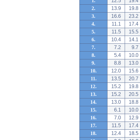
1.
12.5
19.4
2.
13.9
19.8
3.
16.6
23.2
4.
11.1
17.4
5.
11.5
15.5
6.
10.4
14.1
7.
7.2
9.7
8.
5.4
10.0
9.
8.8
13.0
10.
12.0
15.6
11.
13.5
20.7
12.
15.2
19.8
13.
15.2
20.5
14.
13.0
18.8
15.
6.1
10.0
16.
7.0
12.9
17.
11.5
17.4
18.
12.4
18.5