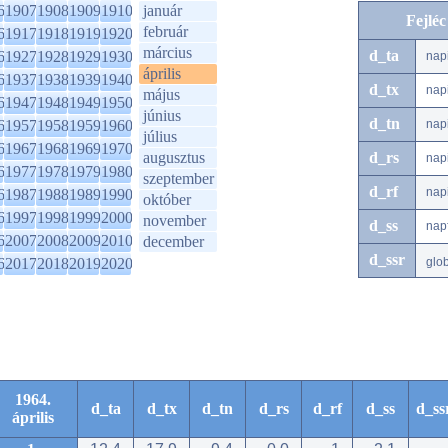
6
1907
1908
1909
1910
január
Fejlé
február
6
1917
1918
1919
1920
március
d_ta
6
1927
1928
1929
1930
nap
április
6
1937
1938
1939
1940
d_tx
nap
május
6
1947
1948
1949
1950
június
d_tn
6
1957
1958
1959
1960
nap
július
6
1967
1968
1969
1970
augusztus
d_rs
nap
6
1977
1978
1979
1980
szeptember
d_rf
nap
6
1987
1988
1989
1990
október
6
1997
1998
1999
2000
november
d_ss
nap
6
2007
2008
2009
2010
december
d_ssr
6
2017
2018
2019
2020
glo
1964.
d_ta
d_tx
d_tn
d_rs
d_rf
d_ss
d_ss
április