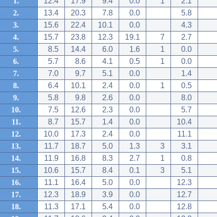
1.
12.4
17.9
9.4
0.0
1
2.1
2.
13.4
20.3
7.8
0.0
5.8
3.
15.6
22.4
10.1
0.0
4.3
4.
15.7
23.8
12.3
19.1
7
2.7
5.
8.5
14.4
6.0
1.6
1
0.0
6.
5.7
8.6
4.1
0.5
1
0.0
7.
7.0
9.7
5.1
0.0
1.4
8.
6.4
10.1
2.4
0.0
1
0.5
9.
5.8
9.8
2.6
0.0
8.0
10.
7.5
12.6
2.3
0.0
5.7
11.
8.7
15.7
1.4
0.0
10.4
12.
10.0
17.3
2.4
0.0
11.1
13.
11.7
18.7
5.0
1.3
3
3.1
14.
11.9
16.8
8.3
2.7
1
0.8
15.
10.6
15.7
8.4
0.1
3
5.1
16.
11.1
16.4
5.0
0.0
12.3
17.
12.3
18.9
3.9
0.0
12.7
18.
11.3
17.1
5.4
0.0
12.8