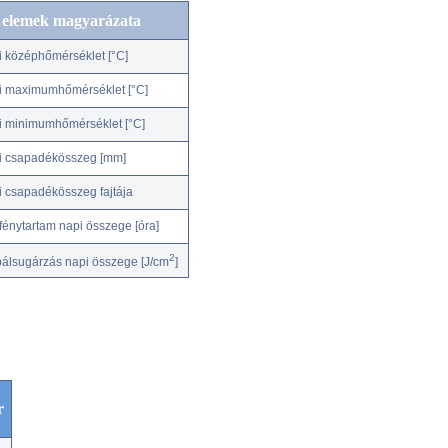
c elemek magyarázata
i középhőmérséklet [°C]
i maximumhőmérséklet [°C]
i minimumhőmérséklet [°C]
i csapadékösszeg [mm]
i csapadékösszeg fajtája
fénytartam napi összege [óra]
2
bálsugárzás napi összege [J/cm
]
r