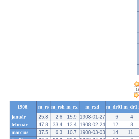
1908.
m_rs
m_rsh
m_rx
m_rxd
m_dr01
m_dr1
január
25.8
2.6
15.9
1908-01-27
6
4
február
47.8
33.4
13.4
1908-02-24
12
8
március
37.5
6.3
10.7
1908-03-03
14
11