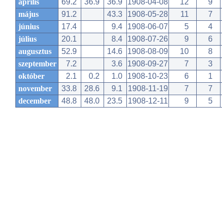
április
69.2
36.9
36.9
1908-04-08
12
9
május
91.2
43.3
1908-05-28
11
7
június
17.4
9.4
1908-06-07
5
4
július
20.1
8.4
1908-07-26
9
6
augusztus
52.9
14.6
1908-08-09
10
8
szeptember
7.2
3.6
1908-09-27
7
3
október
2.1
0.2
1.0
1908-10-23
6
1
november
33.8
28.6
9.1
1908-11-19
7
7
december
48.8
48.0
23.5
1908-12-11
9
5