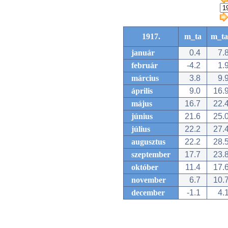
1917.
m_ta
m_ta
január
0.4
7.
február
-4.2
1.
március
3.8
9.
április
9.0
16.
május
16.7
22.
június
21.6
25.
július
22.2
27.
augusztus
22.2
28.
szeptember
17.7
23.
október
11.4
17.
november
6.7
10.
december
-1.1
4.